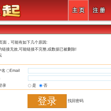
主 页
注 册
页面，可能有如下几个原因:
链接无效,可能链接不完整,或数据已被删除!
坛
户名
Email
码
登录
是
否
找回密码