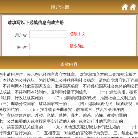
用户注册
用户注册
请填写以下必填信息完成注册
必须中文
用户名
*
最少8位
密 码
*
重复输入
确认密码
*
条款内容
注册原因
*
您申请用户时，表示您已经同意遵守本规章。 欢迎您加入本站点参加交流和讨
，本站点为公共论坛，为维护网上公共秩序和社会稳定，请您自觉遵守以下条
、不得利用本站危害国家安全、泄露国家秘密，不得侵犯国家社会集体的和公
我已阅读并完全同意
条款内容
法权益，不得利用本站制作、复制和传播下列信息： （一）煽动抗拒、破坏
和法律、行政法规实施的； （二）煽动颠覆国家政权，推翻社会主义制度的
三）煽动分裂国家、破坏国家统一的； （四）煽动民族仇恨、民族歧视，
民族团结的； （五）捏造或者歪曲事实，散布谣言，扰乱社会秩序的；
六）宣扬封建迷信、淫秽、色情、赌博、暴力、凶杀、恐怖、教唆犯罪的；
七）公然侮辱他人或者捏造事实诽谤他人的，或者进行其他恶意攻击的；
八）损害国家机关信誉的； （九）其他违反宪法和法律行政法规的； （十
行商业广告行为的。 二、互相尊重，对自己的言论和行为负责。 三、禁止在申