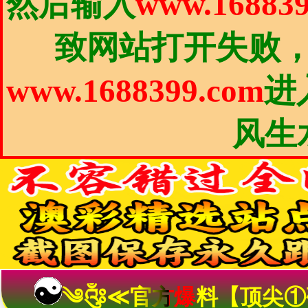
然后输入
www.168839
致网站打开失败
www.1688399.com
进
风生
༄༂≪官方爆料【顶尖