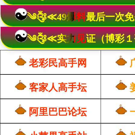
༄༂≪49爆料最后一次
༄༂≪实力见证（博彩１
老彩民高手网
客家人高手坛
阿里巴巴论坛