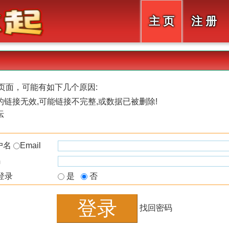
主 页
注 册
页面，可能有如下几个原因:
链接无效,可能链接不完整,或数据已被删除!
坛
户名
Email
码
登录
是
否
找回密码