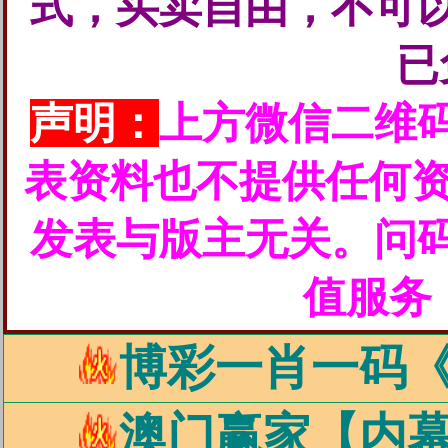
式，买卖自由，不可
已
声明：
上方微信二维
表资料也不提供任何资
发表与版主无关。问
值服务
博彩一肖一码
澳门赢家【内