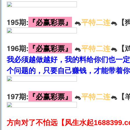
195期:
『必赢彩票』
🐁
平特二连
🐁【
196期:
『必赢彩票』
🐁
平特二连
🐁【
我必须越做越好，我的料给你们也一定
个问题的，只要自己赚钱，才能带着你
197期:
『必赢彩票』
🐁
平特二连
🐁【
方向对了不怕远【风生水起1688399.