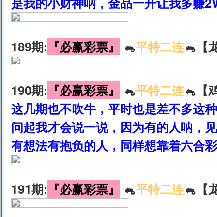
是我的小财神呐，金品一开让我多赚2
189期:
『必赢彩票』
🐁
平特二连
🐁【
190期:
『必赢彩票』
🐁
平特二连
🐁【
这几期也不吹牛，平时也是差不多这种
问起我才会说一说，因为有的人呐，见
有想法有抱负的人，同样想靠着六合彩
191期:
『必赢彩票』
🐁
平特二连
🐁【