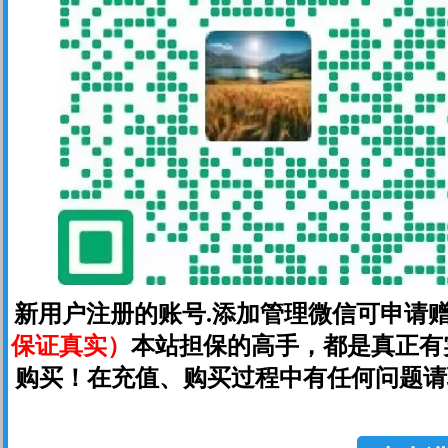
新用户注册的账号.添加管理微信可申请赠
保证真实）
本站担保的高手，都是真正有
购买！在充值、购买过程中有任何问题请