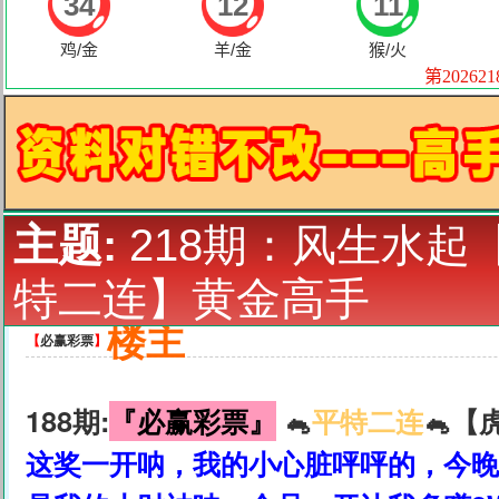
主题:
218期：风生水起
特二连】黄金高手
楼主
【
必赢彩票
】
188期:
『必赢彩票』
🐁
平特二连
🐁【
这奖一开呐，我的小心脏呯呯的，今晚