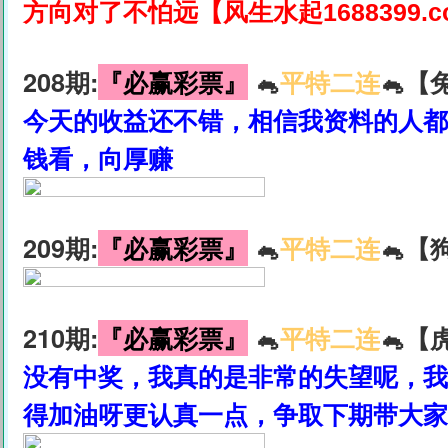
方向对了不怕远【风生水起1688399.
208期:
『必赢彩票』
🐁
平特二连
🐁【
今天的收益还不错，相信我资料的人都
钱看，向厚赚
209期:
『必赢彩票』
🐁
平特二连
🐁【
210期:
『必赢彩票』
🐁
平特二连
🐁【
没有中奖，我真的是非常的失望呢，我
得加油呀更认真一点，争取下期带大家