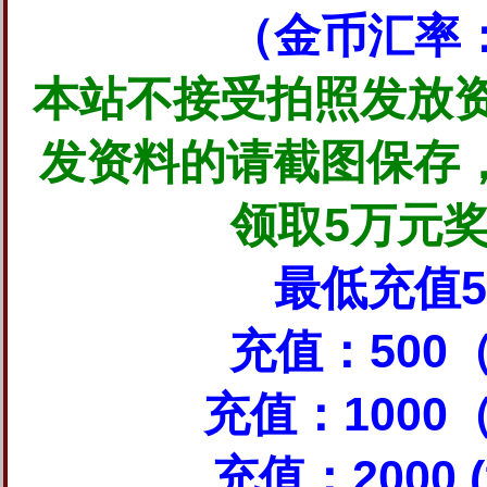
（金币汇率：
本站不接受拍照发放
发资料的请截图保存，添加
领取5万元
最低充值5
充值：500（
充值：1000（
充值：2000 