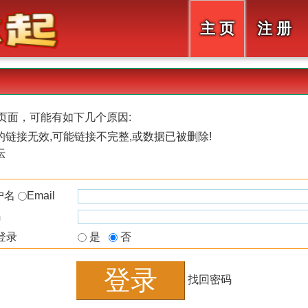
主 页
注 册
页面，可能有如下几个原因:
链接无效,可能链接不完整,或数据已被删除!
坛
户名
Email
码
登录
是
否
找回密码